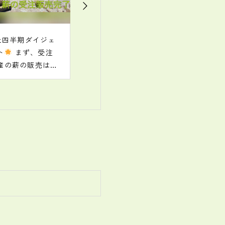
.
. 北森カレッジの学
.
生が、インターンシ
ップを実施中です
チェンソーを使
った伐倒や集材、木
寄せ、はい積、検知
といった重要なスキ
ルを先輩たちの指導
のもとで体験してい
ます