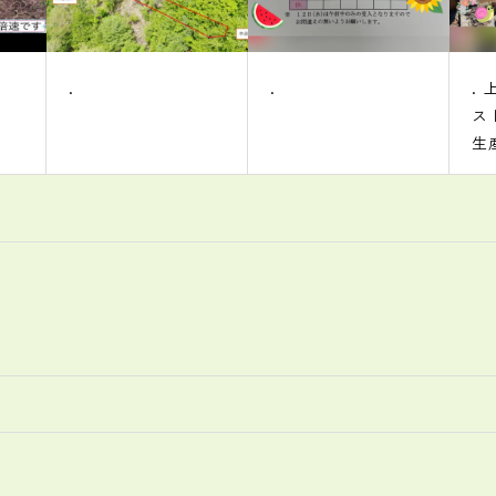
.
. 上四半期ダイジェ
スト
まず、受注
生産の薪の販売は
早々に完了しました
お花見でバーベ
キューは雨が降りま
したが、 ハウス内
で行ったため無事開
催できました
一心不乱に取り組ん
だ立木販売で購入し
た事業も、 あと運
材を残すのみとなり
ました