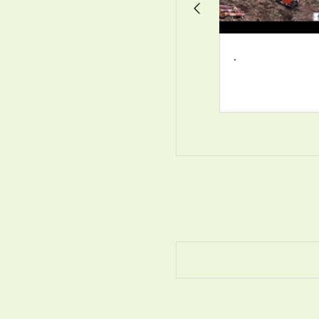
. インターンシップ
.
.
のスタートです
北森カレッジの学生
が、２週間、私たち
と一緒に林業の現場
で実践を学びます
初日は、基本的なガ
イダンスと近隣の草
刈り作業を見学・体
験してスタート