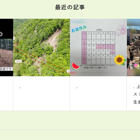
最近の記事
.
. 上四半期ダイジェ
スト
まず、受注
生産の薪の販売は
早々に完了しました
お花見でバーベ
キューは雨が降りま
したが、 ハウス内