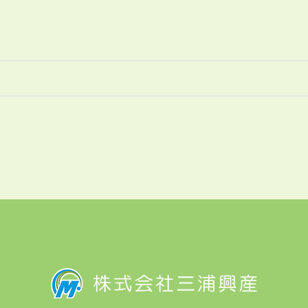
で行ったため無事開
催できました
一心不乱に取り組ん
だ立木販売で購入し
た事業も、 あと運
材を残すのみとなり
ました