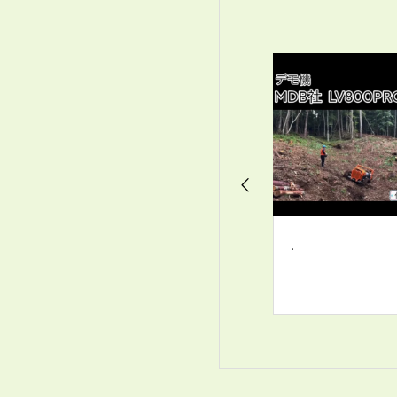
. インターンシップ
.
.
のスタートです
北森カレッジの学生
が、２週間、私たち
と一緒に林業の現場
で実践を学びます
初日は、基本的なガ