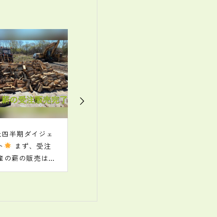
.
. 北森カレッジの学
.
生が、インターンシ
ップを実施中です
チェンソーを使
った伐倒や集材、木
寄せ、はい積、検知
といった重要なスキ